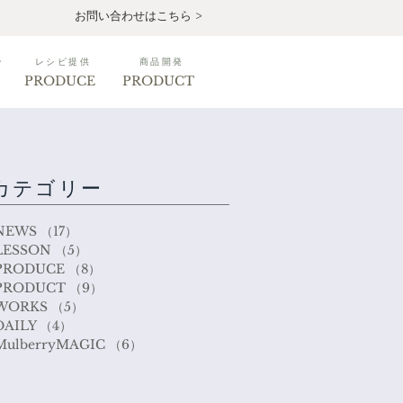
お問い合わせはこちら >
ン
レシピ提供
商品開発
PRODUCE
PRODUCT
カテゴリー
NEWS
（17）
17件の記事
LESSON
（5）
5件の記事
PRODUCE
（8）
8件の記事
PRODUCT
（9）
9件の記事
WORKS
（5）
5件の記事
DAILY
（4）
4件の記事
MulberryMAGIC
（6）
6件の記事