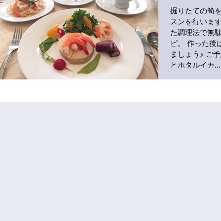
掘りたての筍
スンを行います
た調理法で無
ピ。 作った後
ましょう♪ ご
とホタルイカ...