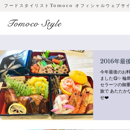
フードスタイリストTomoco オフィシャルウェブサ
Tomoco Style
2016年
今年最後のお
ました😋✨ 
セラーツの御重
族で あたたか
せ❤️