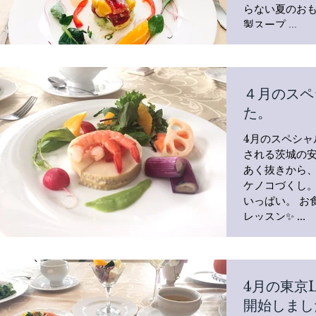
らない夏のおもてなしに♪
製スープ ...
４月のスペ
た。
4月のスペシャルL
される茨城の
あく抜きから
ケノコづくし
いっぱい。 お
レッスン✨ ...
4月の東京L
開始しまし