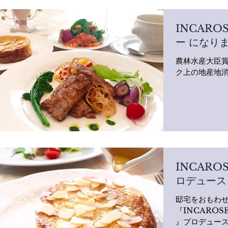
INCARO
ー になり
農林水産大臣
ク上の地産地
INCARO
ロデュース
邸宅をおもわ
『INCAROS
』プロデュース オ