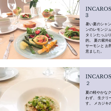
INCARO
3
暑い夏のシャ
ンのレモンジュ
タミンたっぷ
的。 夏の紫外
サーモンと お
意ました。
INCARO
２
夏の軽やかな
わず、 生クリ
す。 メカジキ