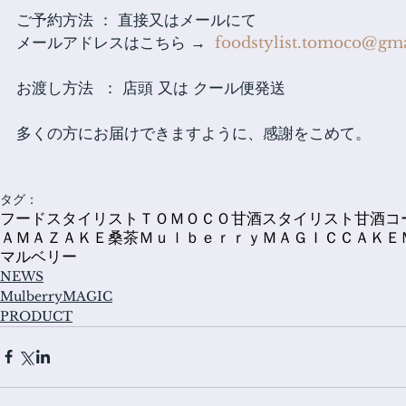
ご予約方法 ： 直接又はメールにて　　
メールアドレスはこちら →  
foodstylist.tomoco@gm
お渡し方法  ： 店頭 又は クール便発送
多くの方にお届けできますように、感謝をこめて。
タグ：
フードスタイリストＴＯＭＯＣＯ
甘酒スタイリスト
甘酒コ
ＡＭＡＺＡＫＥ
桑茶
ＭｕｌｂｅｒｒｙＭＡＧＩＣＣＡＫＥ
マルベリー
NEWS
MulberryMAGIC
PRODUCT